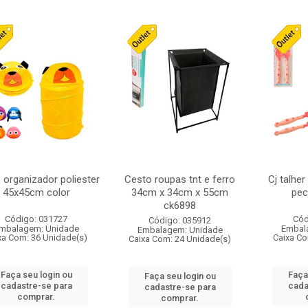
 organizador poliester
Cesto roupas tnt e ferro
Cj talher 
45x45cm color
34cm x 34cm x 55cm
pec
ck6898
Código: 031727
Cód
Código: 035912
mbalagem: Unidade
Embal
Embalagem: Unidade
xa Com: 36 Unidade(s)
Caixa Co
Caixa Com: 24 Unidade(s)
Faça seu login ou
Faça
Faça seu login ou
cadastre-se para
cada
cadastre-se para
comprar.
comprar.