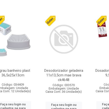
grau banheiro plast
Desodorizador geladeira
Dosador 
36,5x25x13cm
11x13,5cm mae brava
9
ck4648
Código: 034409
Cód
Código: 033570
mbalagem: Unidade
Embal
Embalagem: Unidade
xa Com: 12 Unidade(s)
Caixa Co
Caixa Com: 36 Unidade(s)
Faça seu login ou
Faça
Faça seu login ou
cadastre-se para
cada
cadastre-se para