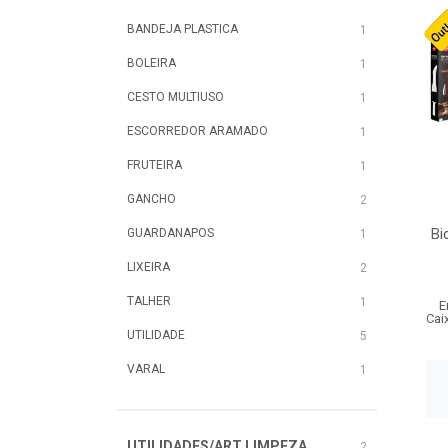
BANDEJA PLASTICA
1
BOLEIRA
1
CESTO MULTIUSO
1
ESCORREDOR ARAMADO
1
FRUTEIRA
1
GANCHO
2
Bi
GUARDANAPOS
1
LIXEIRA
2
TALHER
1
E
Cai
UTILIDADE
5
VARAL
1
UTILIDADES/ART LIMPEZA
2