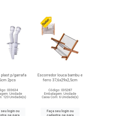
plast p/garrafa
Escorredor louca bambu e
,5cm 2pcs
ferro 37,6x29x2,5cm
igo: 033634
Código: 035287
agem: Unidade
Embalagem: Unidade
m: 120 Unidade(s)
Caixa Com: 6 Unidade(s)
 seu login ou
Faça seu login ou
stre-se para
cadastre-se para