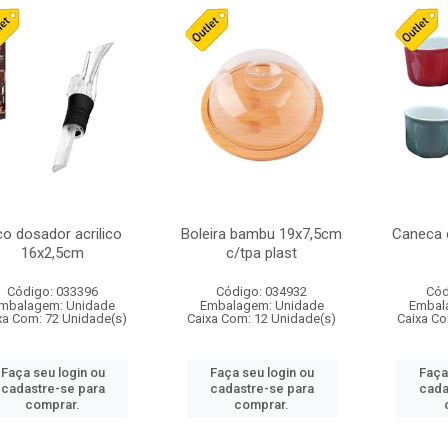
co dosador acrilico
Boleira bambu 19x7,5cm
Caneca 
16x2,5cm
c/tpa plast
Código: 033396
Código: 034932
Cód
mbalagem: Unidade
Embalagem: Unidade
Embal
xa Com: 72 Unidade(s)
Caixa Com: 12 Unidade(s)
Caixa Co
Faça seu login ou
Faça seu login ou
Faça
cadastre-se para
cadastre-se para
cada
comprar.
comprar.