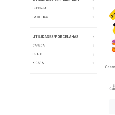
ESPONJA
1
PA DE LIXO
1
UTILIDADES/PORCELANAS
7
CANECA
1
PRATO
5
XICARA
1
Cesto
E
Cai