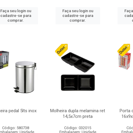
Faça seu login ou
Faça seu login ou
Faça
cadastre-se para
cadastre-se para
cada
comprar.
comprar.
xeira pedal 5lts inox
Molheira dupla melamina ret
Porta 
14,5x7cm preta
16x9x
Código: 580738
Código: 032015
Cód
mbalagem: Unidade
Embalagem: Unidade
Embal