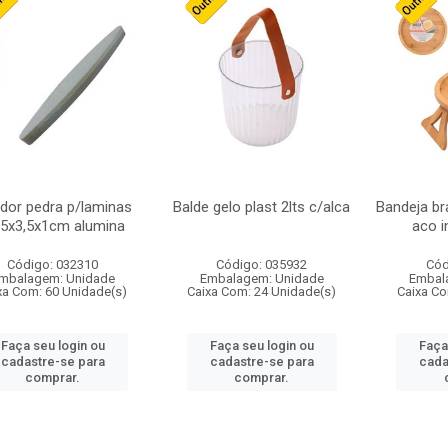
ador pedra p/laminas
Balde gelo plast 2lts c/alca
Bandeja b
,5x3,5x1cm alumina
aco i
Código: 032310
Código: 035932
Cód
mbalagem: Unidade
Embalagem: Unidade
Embal
xa Com: 60 Unidade(s)
Caixa Com: 24 Unidade(s)
Caixa Co
Faça seu login ou
Faça seu login ou
Faça
cadastre-se para
cadastre-se para
cada
comprar.
comprar.