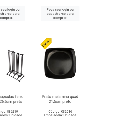
 seu login ou
Faça seu login ou
stre-se para
cadastre-se para
comprar.
comprar.
capsulas ferro
Prato melamina quad
26,5cm preto
21,5cm preto
igo: 036219
Código: 032016
agem: Unidade
Embalagem: Unidade