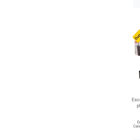
Esc
p
E
Cai