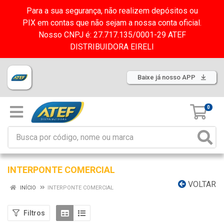
Para a sua segurança, não realizem depósitos ou
PIX em contas que não sejam a nossa conta oficial.
Nosso CNPJ é: 27.717.135/0001-29 ATEF
DISTRIBUIDORA EIRELI
Baixe já nosso APP
0
INTERPONTE COMERCIAL
VOLTAR
INÍCIO
INTERPONTE COMERCIAL
Filtros