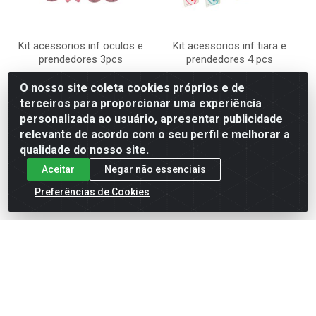
Kit acessorios inf oculos e
Kit acessorios inf tiara e
prendedores 3pcs
prendedores 4 pcs
O nosso site coleta cookies próprios e de
Código: 498371
Código: 497262
Embalagem: Unidade
Embalagem: Unidade
terceiros para proporcionar uma experiência
Caixa Com: 192 Unidade(s)
Caixa Com: 192 Unidade(s)
personalizada ao usuário, apresentar publicidade
relevante de acordo com o seu perfil e melhorar a
Faça seu login ou
Faça seu login ou
qualidade do nosso site.
cadastre-se para
cadastre-se para
comprar.
comprar.
Aceitar
Negar não essenciais
Preferências de Cookies
Cadastre-se para receber nossas ofertas!