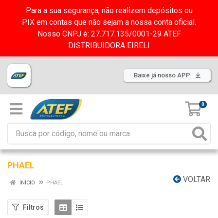
Para a sua segurança, não realizem depósitos ou
PIX em contas que não sejam a nossa conta oficial.
Nosso CNPJ é: 27.717.135/0001-29 ATEF
DISTRIBUIDORA EIRELI
Baixe já nosso APP
0
PHAEL
VOLTAR
INÍCIO
PHAEL
Filtros