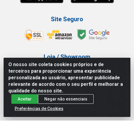
Site Seguro
Loja / Showroom
O nosso site coleta cookies próprios e de
Tel.: (11) 3227-0546
terceiros para proporcionar uma experiência
Av Vautier, 587/597 - Pari - São Paulo/SP
personalizada ao usuário, apresentar publicidade
relevante de acordo com o seu perfil e melhorar a
qualidade do nosso site.
Aceitar
Negar não essenciais
Atef Distribuidora LTDA - Av. Vautier, 585/597 - Pari - São
Paulo/SP - CEP 03.032-000 - CNPJ 27.717.135/0001-29
Preferências de Cookies