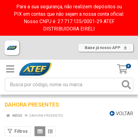
Para a sua segurança, não realizem depósitos ou
PIX em contas que não sejam a nossa conta oficial.
Nosso CNPJ é: 27.717.135/0001-29 ATEF
DISTRIBUIDORA EIRELI
Baixe já nosso APP
0
DAHORA PRESENTES
VOLTAR
INÍCIO
DAHORA PRESENTES
Filtros