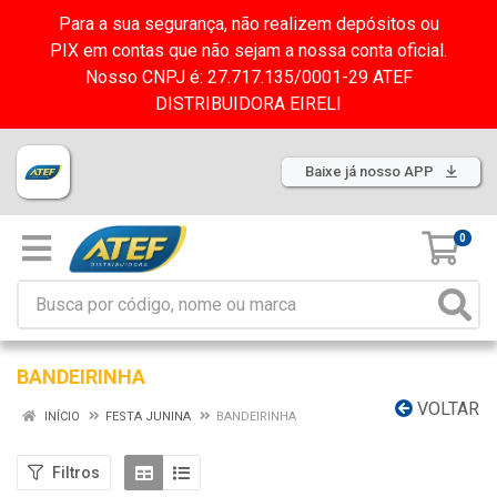
Para a sua segurança, não realizem depósitos ou
PIX em contas que não sejam a nossa conta oficial.
Nosso CNPJ é: 27.717.135/0001-29 ATEF
DISTRIBUIDORA EIRELI
Baixe já nosso APP
0
BANDEIRINHA
VOLTAR
INÍCIO
FESTA JUNINA
BANDEIRINHA
Filtros