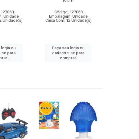
loom
 127060
Código: 127068
Código:
: Unidade
Embalagem: Unidade
Embalagem
2 Unidade(s)
Caixa Com: 12 Unidade(s)
Caixa Com: 1
 login ou
Faça seu login ou
Faça seu 
-se para
cadastre-se para
cadastre
rar.
comprar.
comp