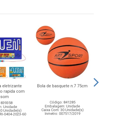
 eletrizante
Bola de basquete n.7 75cm
Geleca 
ao rapida com
e som
Código: 841285
Código:
 839358
Embalagem: Unidade
Embalagem
: Unidade
Caixa Com: 30 Unidade(s)
Caixa Com: 14
20 Unidade(s)
Inmetro: 007517/2019
Inmetro: 0
RI-0404-2023-60