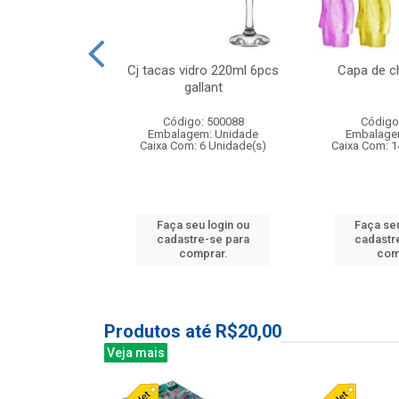
o raso 25,5cm
Cj tacas vidro 220ml 6pcs
Capa de c
e petala
gallant
: 503787
Código: 500088
Código
m: Unidade
Embalagem: Unidade
Embalage
24 Unidade(s)
Caixa Com: 6 Unidade(s)
Caixa Com: 1
u login ou
Faça seu login ou
Faça seu
e-se para
cadastre-se para
cadastr
prar.
comprar.
com
Produtos até R$20,00
Veja mais