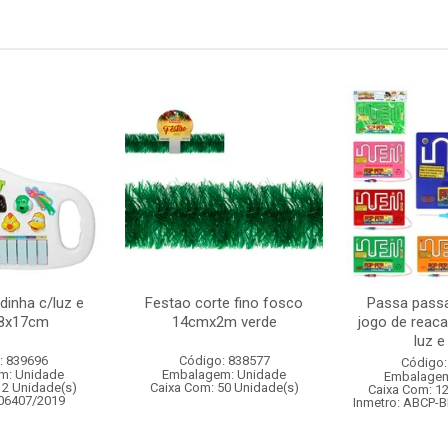
dinha c/luz e
Festao corte fino fosco
Passa passa
8x17cm
14cmx2m verde
jogo de reac
luz 
: 839696
Código: 838577
Código:
m: Unidade
Embalagem: Unidade
Embalagem
12 Unidade(s)
Caixa Com: 50 Unidade(s)
Caixa Com: 1
006407/2019
Inmetro: ABCP-B