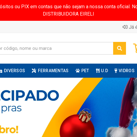
pósitos ou PIX em contas que não sejam a nossa conta oficial.
DISTRIBUIDORA EIRELI
Já é
DIVERSOS
FERRAMENTAS
PET
U.D
VIDROS