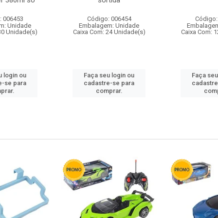
r 380ml so
sortida
: 006453
Código: 006454
Código:
m: Unidade
Embalagem: Unidade
Embalagem
30 Unidade(s)
Caixa Com: 24 Unidade(s)
Caixa Com: 1
 login ou
Faça seu login ou
Faça seu
e-se para
cadastre-se para
cadastre
prar.
comprar.
comp