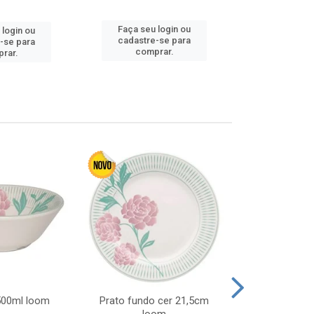
Faça seu login ou
Faça seu 
 login ou
cadastre-se para
cadastre
-se para
comprar.
comp
rar.
 500ml loom
Prato fundo cer 21,5cm
Prato raso c