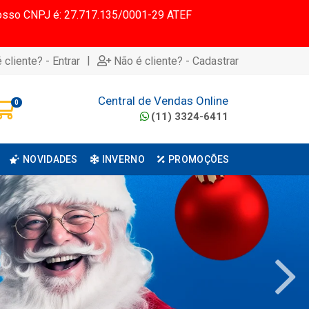
 Nosso CNPJ é: 27.717.135/0001-29 ATEF
|
 cliente? - Entrar
Não é cliente? - Cadastrar
Central de Vendas Online
0
(11) 3324-6411
NOVIDADES
INVERNO
PROMOÇÕES