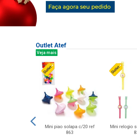
Outlet Atef
Veja mais
last c/div
Mini piao solapa c/20 ref
Mini relogio 
m ursinhos sor
863
8