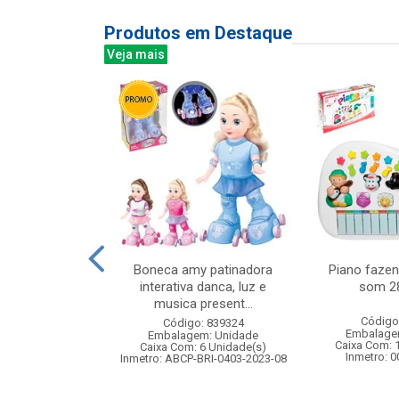
Produtos em Destaque
Veja mais
la batata
Boneca amy patinadora
Piano fazen
interativa danca, luz e
som 2
musica present...
: 842214
Código
Código: 839324
m: Unidade
Embalage
Embalagem: Unidade
24 Unidade(s)
Caixa Com: 
Caixa Com: 6 Unidade(s)
006747/2019
Inmetro: 
Inmetro: ABCP-BRI-0403-2023-08