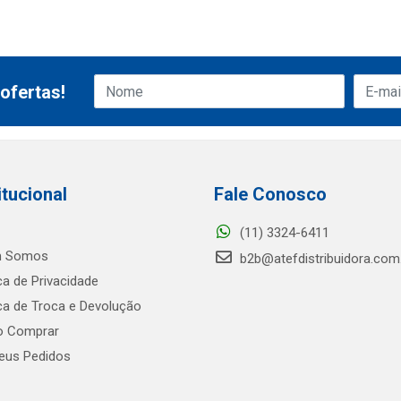
ofertas!
itucional
Fale Conosco
(11) 3324-6411
 Somos
b2b@atefdistribuidora.com
ica de Privacidade
ica de Troca e Devolução
 Comprar
us Pedidos