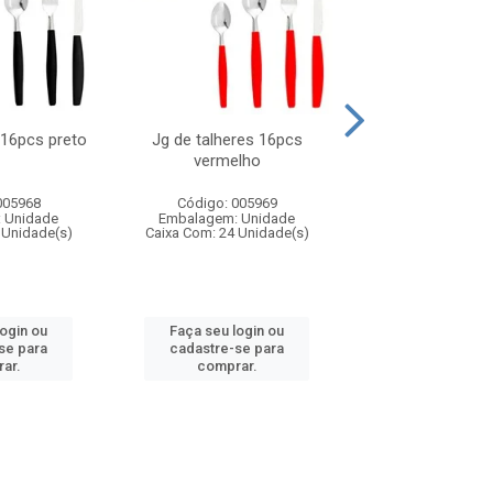
 16pcs preto
Jg de talheres 16pcs
Tapioqueira pl
vermelho
26x11cm,sortida
005968
Código: 005969
Código: 006
 Unidade
Embalagem: Unidade
Embalagem: U
 Unidade(s)
Caixa Com: 24 Unidade(s)
Caixa Com: 24 Un
login ou
Faça seu login ou
Faça seu log
se para
cadastre-se para
cadastre-se 
ar.
comprar.
comprar