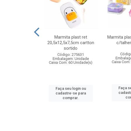
ueira plastico
Marmita plast ret
Marmita pla
,sortida tapioqu
20,5x12,5x7,5cm cartton
c/talhe
sortido
digo: 006452
Códig
Código: 275631
agem: Unidade
Embalag
Embalagem: Unidade
om: 24 Unidade(s)
Caixa Com:
Caixa Com: 60 Unidade(s)
 seu login ou
Faça se
Faça seu login ou
astre-se para
cadast
cadastre-se para
comprar.
co
comprar.