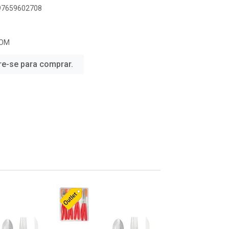
897659602708
COM
re-se para comprar.