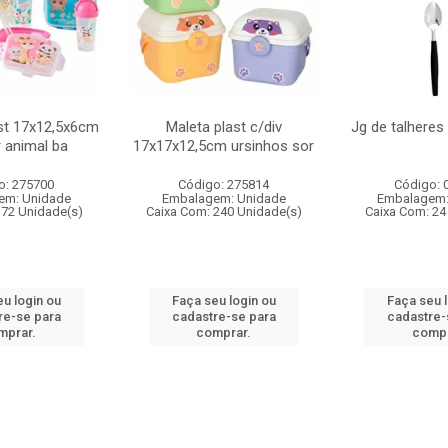
st 17x12,5x6cm
Maleta plast c/div
Jg de talheres
r animal ba
17x17x12,5cm ursinhos sor
o: 275700
Código: 275814
Código: 
em: Unidade
Embalagem: Unidade
Embalagem:
 72 Unidade(s)
Caixa Com: 240 Unidade(s)
Caixa Com: 24
u login ou
Faça seu login ou
Faça seu 
re-se para
cadastre-se para
cadastre-
mprar.
comprar.
compr