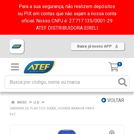
Para a sua segurança, não realizem depósitos
ou PIX em contas que não sejam a nossa conta
oficial. Nosso CNPJ é: 27.717.135/0001-29
ATEF DISTRIBUIDORA EIRELI
Baixe já nosso APP
0
VOLTAR
INÍCIO
U.D
GARRAFA DE PLASTICO 600ML HOMEM ARANHA PARIS
PET