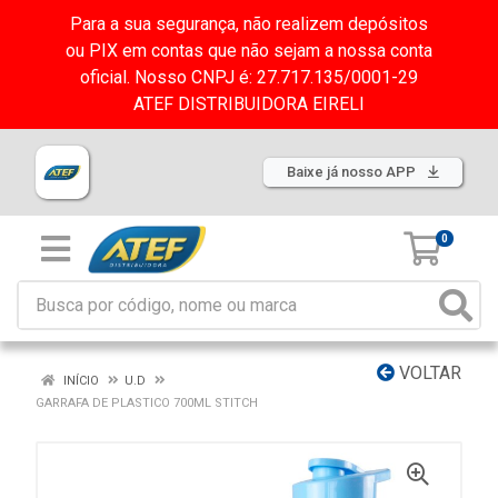
Para a sua segurança, não realizem depósitos
ou PIX em contas que não sejam a nossa conta
oficial. Nosso CNPJ é: 27.717.135/0001-29
ATEF DISTRIBUIDORA EIRELI
Baixe já nosso APP
0
VOLTAR
INÍCIO
U.D
GARRAFA DE PLASTICO 700ML STITCH