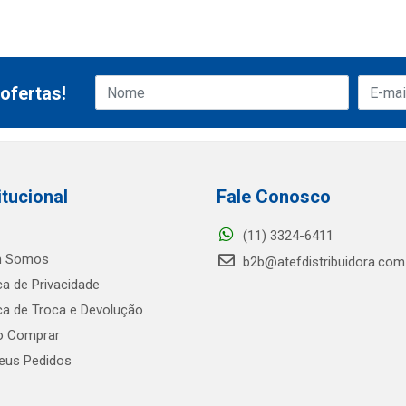
ofertas!
itucional
Fale Conosco
(11) 3324-6411
 Somos
b2b@atefdistribuidora.com
ica de Privacidade
ica de Troca e Devolução
 Comprar
us Pedidos