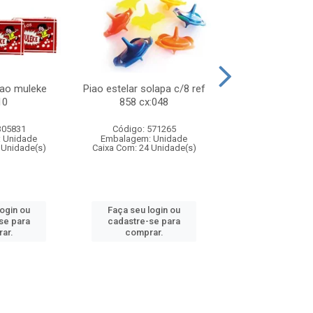
lao muleke
Piao estelar solapa c/8 ref
Carrinho f1 5c
10
858 cx:048
c/20 ref 719 
305831
Código: 571265
Código: 571
 Unidade
Embalagem: Unidade
Embalagem: U
 Unidade(s)
Caixa Com: 24 Unidade(s)
Caixa Com: 24 Un
login ou
Faça seu login ou
Faça seu log
se para
cadastre-se para
cadastre-se 
ar.
comprar.
comprar