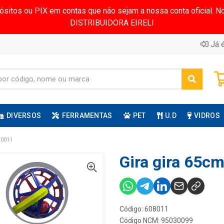
pósitos ou PIX em contas que não sejam a nossa conta oficial.
DISTRIBUIDORA EIRELI
Já é
DIVERSOS
FERRAMENTAS
PET
U.D
VIDROS
 0011
Gira gira 65cm
Código: 608011
Código NCM: 95030099