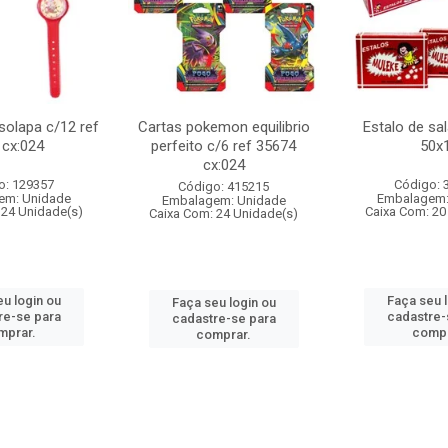
 solapa c/12 ref
Cartas pokemon equilibrio
Estalo de sa
 cx:024
perfeito c/6 ref 35674
50x
cx:024
o: 129357
Código: 
Código: 415215
em: Unidade
Embalagem:
Embalagem: Unidade
 24 Unidade(s)
Caixa Com: 20
Caixa Com: 24 Unidade(s)
u login ou
Faça seu 
Faça seu login ou
re-se para
cadastre-
cadastre-se para
mprar.
compr
comprar.