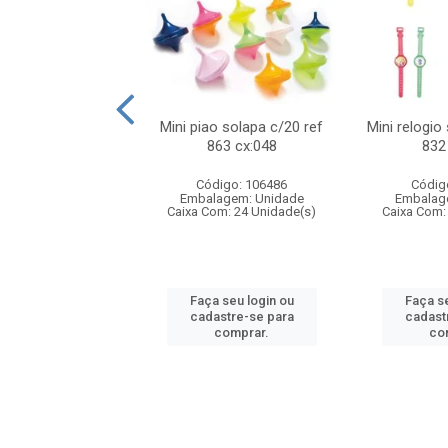
o f1 5cm solapa
Mini piao solapa c/20 ref
Mini relogio
ref 719 cx:048
863 cx:048
832
digo: 571271
Código: 106486
Códig
agem: Unidade
Embalagem: Unidade
Embalag
om: 24 Unidade(s)
Caixa Com: 24 Unidade(s)
Caixa Com:
 seu login ou
Faça seu login ou
Faça se
astre-se para
cadastre-se para
cadast
comprar.
comprar.
co