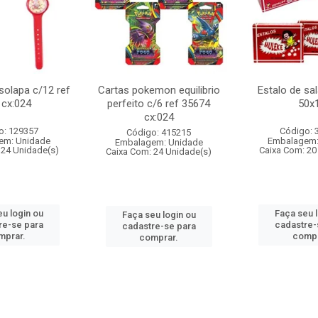
 solapa c/12 ref
Cartas pokemon equilibrio
Estalo de sa
 cx:024
perfeito c/6 ref 35674
50x
cx:024
o: 129357
Código: 
Código: 415215
em: Unidade
Embalagem:
Embalagem: Unidade
 24 Unidade(s)
Caixa Com: 20
Caixa Com: 24 Unidade(s)
u login ou
Faça seu 
Faça seu login ou
re-se para
cadastre-
cadastre-se para
mprar.
compr
comprar.