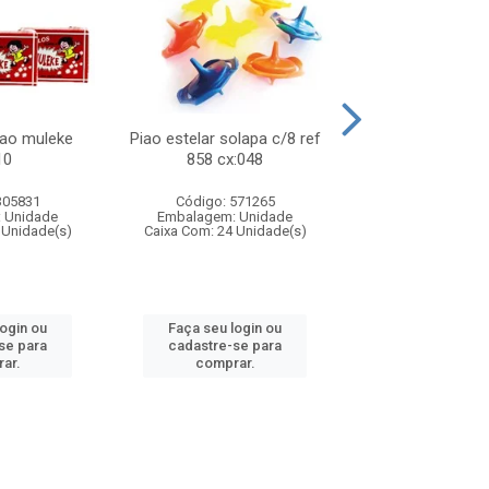
lao muleke
Piao estelar solapa c/8 ref
Carrinho f1 5c
10
858 cx:048
c/20 ref 719 
305831
Código: 571265
Código: 571
 Unidade
Embalagem: Unidade
Embalagem: U
 Unidade(s)
Caixa Com: 24 Unidade(s)
Caixa Com: 24 Un
login ou
Faça seu login ou
Faça seu log
se para
cadastre-se para
cadastre-se 
ar.
comprar.
comprar