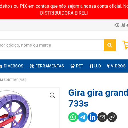
pósitos ou PIX em contas que não sejam a nossa conta oficial.
DISTRIBUIDORA EIRELI
Já é
DIVERSOS
FERRAMENTAS
PET
U.D
VIDROS
CM SORT REF 733S
Gira gira gran
733s