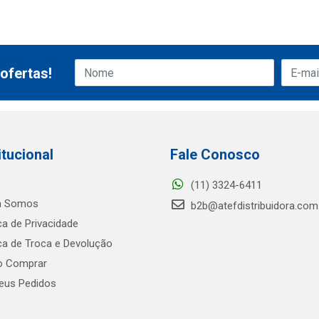
ofertas!
itucional
Fale Conosco
(11) 3324-6411
 Somos
b2b@atefdistribuidora.com
ica de Privacidade
ica de Troca e Devolução
 Comprar
us Pedidos