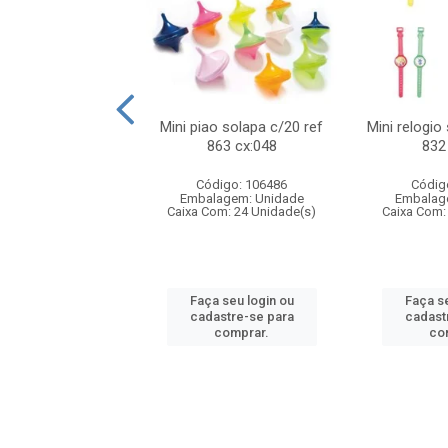
o f1 5cm solapa
Mini piao solapa c/20 ref
Mini relogio
ref 719 cx:048
863 cx:048
832
digo: 571271
Código: 106486
Códig
agem: Unidade
Embalagem: Unidade
Embalag
om: 24 Unidade(s)
Caixa Com: 24 Unidade(s)
Caixa Com:
 seu login ou
Faça seu login ou
Faça se
astre-se para
cadastre-se para
cadast
comprar.
comprar.
co