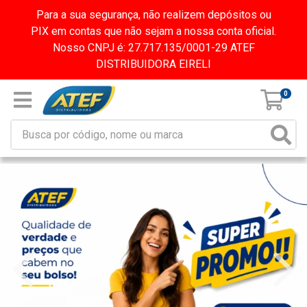
Para a sua segurança, não realizem depósitos ou
PIX em contas que não sejam a nossa conta oficial.
Nosso CNPJ é: 27.717.135/0001-29 ATEF
DISTRIBUIDORA EIRELI
0