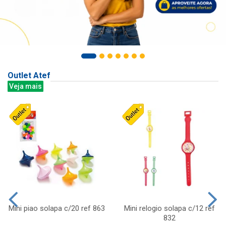
Outlet Atef
Veja mais
Mini piao solapa c/20 ref 863
Mini relogio solapa c/12 ref
832