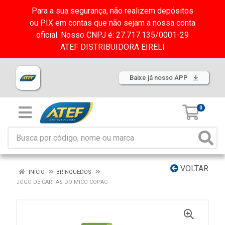
Para a sua segurança, não realizem depósitos
ou PIX em contas que não sejam a nossa conta
oficial. Nosso CNPJ é: 27.717.135/0001-29
ATEF DISTRIBUIDORA EIRELI
Baixe já nosso APP
0
VOLTAR
INÍCIO
BRINQUEDOS
JOGO DE CARTAS DO MICO COPAG