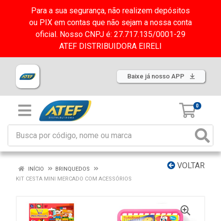
Para a sua segurança, não realizem depósitos
ou PIX em contas que não sejam a nossa conta
oficial. Nosso CNPJ é: 27.717.135/0001-29
ATEF DISTRIBUIDORA EIRELI
Baixe já nosso APP
0
VOLTAR
INÍCIO
BRINQUEDOS
KIT CESTA MINI MERCADO COM ACESSÓRIOS