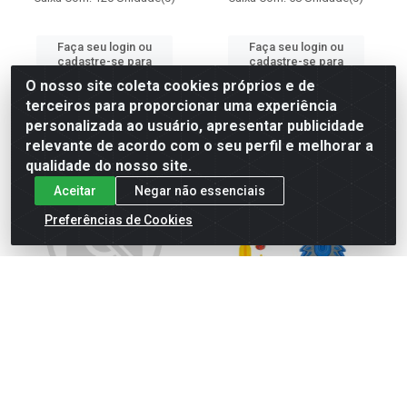
Faça seu login ou
Faça seu login ou
cadastre-se para
cadastre-se para
comprar.
comprar.
O nosso site coleta cookies próprios e de
terceiros para proporcionar uma experiência
personalizada ao usuário, apresentar publicidade
relevante de acordo com o seu perfil e melhorar a
qualidade do nosso site.
Aceitar
Negar não essenciais
Preferências de Cookies
Espada hero diamante 60cm
Espada lancadora c/piao ref
ref 675
4928
Código: 470675
Código: 474928