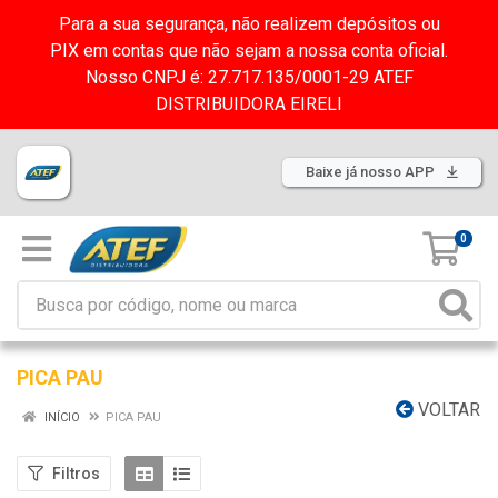
Para a sua segurança, não realizem depósitos ou
PIX em contas que não sejam a nossa conta oficial.
Nosso CNPJ é: 27.717.135/0001-29 ATEF
DISTRIBUIDORA EIRELI
Baixe já nosso APP
0
PICA PAU
VOLTAR
INÍCIO
PICA PAU
Filtros