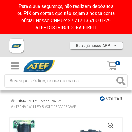
Para a sua segurança, não realizem depósitos
ou PIX em contas que não sejam a nossa conta
oficial. Nosso CNPJ é: 27.717.135/0001-29
ATEF DISTRIBUIDORA EIRELI
Baixe já nosso APP
0
VOLTAR
INÍCIO
FERRAMENTAS
LANTERNA 1W 1 LED BIVOLT RECARREGAVEL