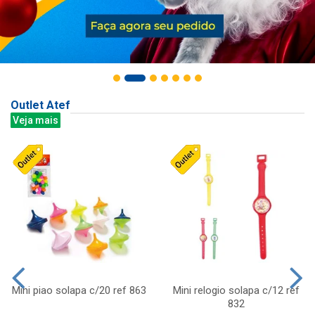
Outlet Atef
Veja mais
Mini piao solapa c/20 ref 863
Mini relogio solapa c/12 ref
832