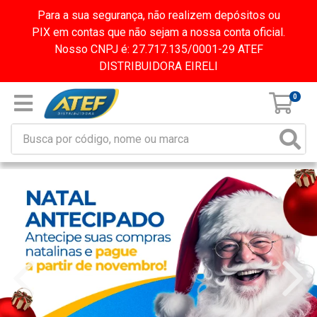
Para a sua segurança, não realizem depósitos ou
PIX em contas que não sejam a nossa conta oficial.
Nosso CNPJ é: 27.717.135/0001-29 ATEF
DISTRIBUIDORA EIRELI
0