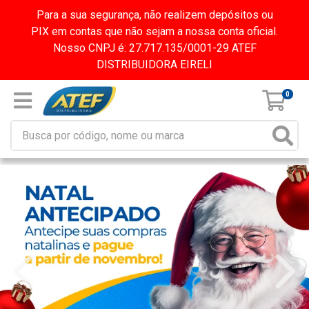
Para a sua segurança, não realizem depósitos ou
PIX em contas que não sejam a nossa conta oficial.
Nosso CNPJ é: 27.717.135/0001-29 ATEF
DISTRIBUIDORA EIRELI
0