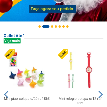
Outlet Atef
Veja mais
Mini piao solapa c/20 ref 863
Mini relogio solapa c/12 ref
832