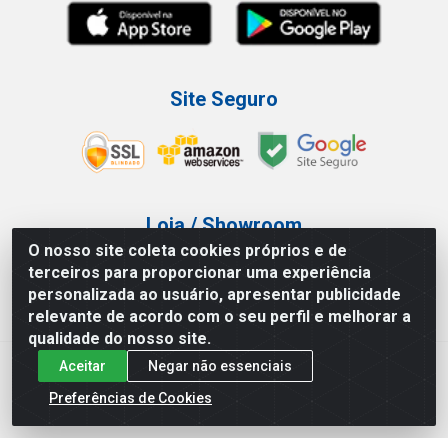
Site Seguro
Loja / Showroom
O nosso site coleta cookies próprios e de
Tel.: (11) 3227-0546
terceiros para proporcionar uma experiência
Av Vautier, 587/597 - Pari - São Paulo/SP
personalizada ao usuário, apresentar publicidade
relevante de acordo com o seu perfil e melhorar a
qualidade do nosso site.
Aceitar
Negar não essenciais
Atef Distribuidora LTDA - Av. Vautier, 585/597 - Pari - São
Paulo/SP - CEP 03.032-000 - CNPJ 27.717.135/0001-29
Preferências de Cookies