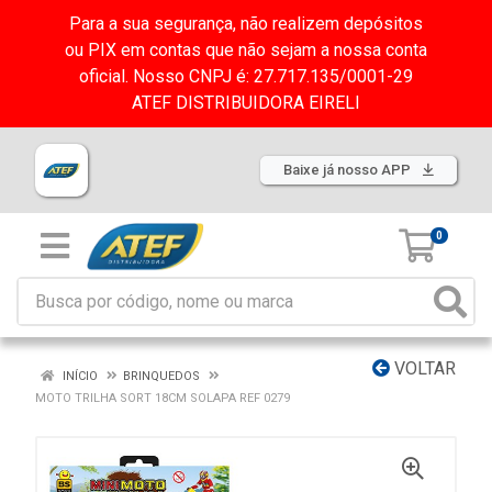
Para a sua segurança, não realizem depósitos
ou PIX em contas que não sejam a nossa conta
oficial. Nosso CNPJ é: 27.717.135/0001-29
ATEF DISTRIBUIDORA EIRELI
Baixe já nosso APP
0
VOLTAR
INÍCIO
BRINQUEDOS
MOTO TRILHA SORT 18CM SOLAPA REF 0279