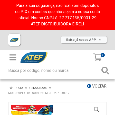
Para a sua segurança, não realizem depósitos
ou PIX em contas que não sejam a nossa conta
oficial. Nosso CNPJ é: 27.717.135/0001-29
ATEF DISTRIBUIDORA EIRELI
Baixe já nosso APP
0
VOLTAR
INÍCIO
BRINQUEDOS
MOTO WIND FIRE SORT 28CM REF 237 CX0012