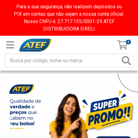
Para a sua segurança, não realizem depósitos ou
PIX em contas que não sejam a nossa conta oficial.
Nosso CNPJ é: 27.717.135/0001-29 ATEF
DISTRIBUIDORA EIRELI
0