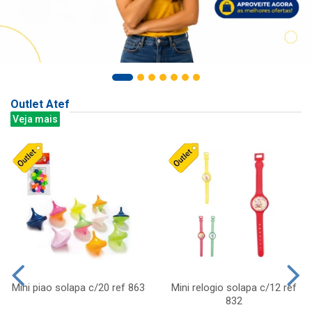
Outlet Atef
Veja mais
Mini piao solapa c/20 ref 863
Mini relogio solapa c/12 ref
832