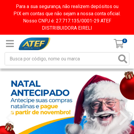
Para a sua segurança, não realizem depósitos ou
PIX em contas que não sejam a nossa conta oficial.
Nosso CNPJ é: 27.717.135/0001-29 ATEF
DISTRIBUIDORA EIRELI
0