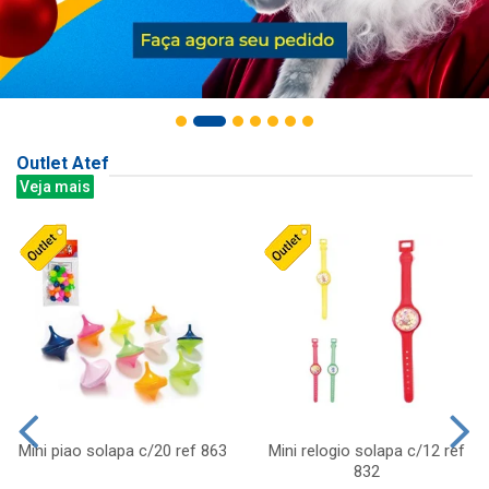
Outlet Atef
Veja mais
Mini piao solapa c/20 ref 863
Mini relogio solapa c/12 ref
832