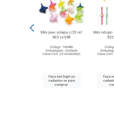
o f1 5cm solapa
Mini piao solapa c/20 ref
Mini relogio
ref 719 cx:048
863 cx:048
832
digo: 571271
Código: 106486
Códig
agem: Unidade
Embalagem: Unidade
Embalag
om: 24 Unidade(s)
Caixa Com: 24 Unidade(s)
Caixa Com:
 seu login ou
Faça seu login ou
Faça se
astre-se para
cadastre-se para
cadast
comprar.
comprar.
co