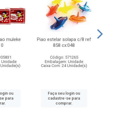
lao muleke
Piao estelar solapa c/8 ref
Carrinho f1 5c
10
858 cx:048
c/20 ref 719 
305831
Código: 571265
Código: 571
 Unidade
Embalagem: Unidade
Embalagem: U
 Unidade(s)
Caixa Com: 24 Unidade(s)
Caixa Com: 24 Un
login ou
Faça seu login ou
Faça seu log
se para
cadastre-se para
cadastre-se 
ar.
comprar.
comprar