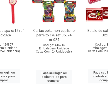
 solapa c/12 ref
Cartas pokemon equilibrio
Estalo de sa
 cx:024
perfeito c/6 ref 35674
50x
cx:024
o: 129357
Código: 
Código: 415215
em: Unidade
Embalagem:
Embalagem: Unidade
 24 Unidade(s)
Caixa Com: 20
Caixa Com: 24 Unidade(s)
u login ou
Faça seu 
Faça seu login ou
re-se para
cadastre-
cadastre-se para
mprar.
compr
comprar.