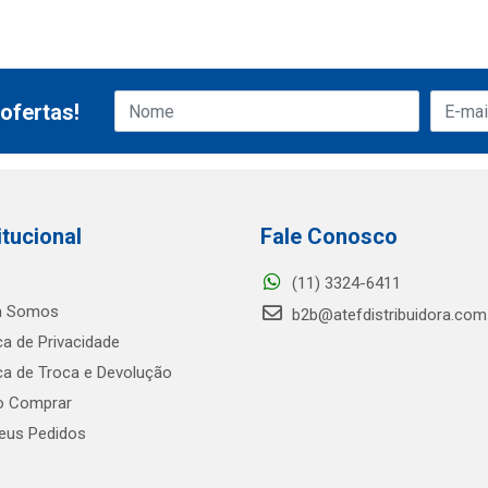
ofertas!
itucional
Fale Conosco
(11) 3324-6411
 Somos
b2b@atefdistribuidora.com
ica de Privacidade
ica de Troca e Devolução
 Comprar
us Pedidos