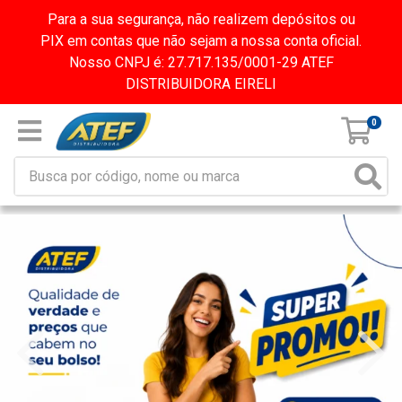
Para a sua segurança, não realizem depósitos ou
PIX em contas que não sejam a nossa conta oficial.
Nosso CNPJ é: 27.717.135/0001-29 ATEF
DISTRIBUIDORA EIRELI
0