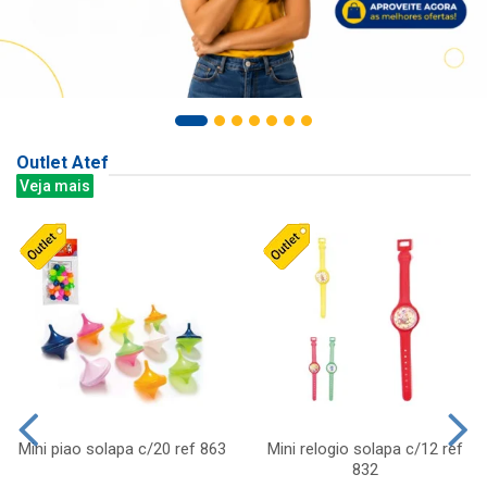
Outlet Atef
Veja mais
Mini piao solapa c/20 ref 863
Mini relogio solapa c/12 ref
832