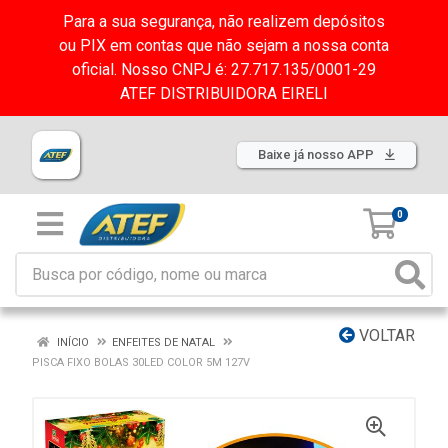
Para a sua segurança, não realizem depósitos
ou PIX em contas que não sejam a nossa conta
oficial. Nosso CNPJ é: 27.717.135/0001-29
ATEF DISTRIBUIDORA EIRELI
Baixe já nosso APP
0
VOLTAR
INÍCIO
ENFEITES DE NATAL
PISCA FIXO BOLAS 30LED COLOR 5M 127V