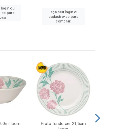
 login ou
Faça seu login ou
Faça seu 
-se para
cadastre-se para
cadastre
rar.
comprar.
comp
 500ml loom
Prato fundo cer 21,5cm
Prato raso c