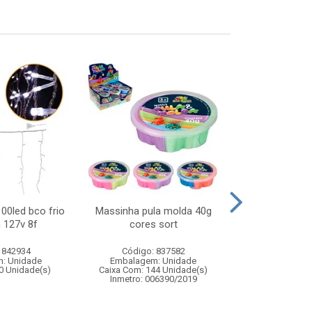
100led bco frio
Massinha pula molda 40g
Luva lancador
 127v 8f
cores sort
brinquedo de 
3 dard
 842934
Código: 837582
Código:
: Unidade
Embalagem: Unidade
Embalagem
0 Unidade(s)
Caixa Com: 144 Unidade(s)
Caixa Com: 2
Inmetro: 006390/2019
Inmetro: ABCP-B