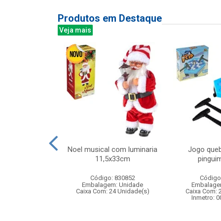
Produtos em Destaque
Veja mais
nca agua 20cm
Noel musical com luminaria
Jogo queb
00096
11,5x33cm
pinguim
: 830509
Código: 830852
Código
m: Unidade
Embalagem: Unidade
Embalage
96 Unidade(s)
Caixa Com: 24 Unidade(s)
Caixa Com: 
006409/2019
Inmetro: 