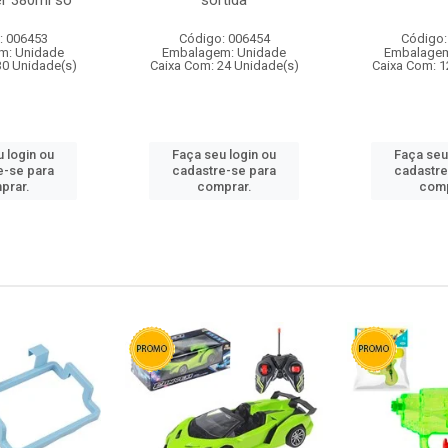
r 380ml so
sortida
: 006453
Código: 006454
Código:
m: Unidade
Embalagem: Unidade
Embalagem
30 Unidade(s)
Caixa Com: 24 Unidade(s)
Caixa Com: 1
 login ou
Faça seu login ou
Faça seu
e-se para
cadastre-se para
cadastre
prar.
comprar.
comp