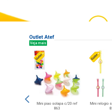
Outlet Atef
Veja mais
last c/div
Mini piao solapa c/20 ref
Mini relogio 
m ursinhos sor
863
8