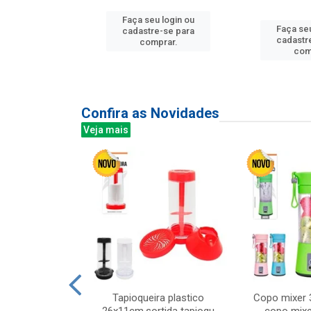
Faça seu login ou
u login ou
Faça seu
cadastre-se para
e-se para
cadastr
comprar.
prar.
com
Confira as Novidades
Veja mais
mesa cer 18cm
Tapioqueira plastico
Copo mixer 