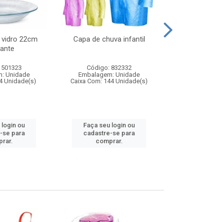
 vidro 22cm
Capa de chuva infantil
Jg prato fun
ante
diam
 501323
Código: 832332
Código:
: Unidade
Embalagem: Unidade
Embalagem
4 Unidade(s)
Caixa Com: 144 Unidade(s)
Caixa Com: 6
 login ou
Faça seu login ou
Faça seu 
-se para
cadastre-se para
cadastre
rar.
comprar.
comp