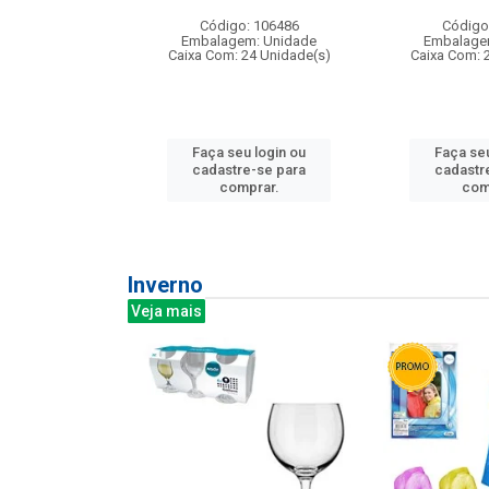
: 275814
Código: 106486
Código
m: Unidade
Embalagem: Unidade
Embalage
240 Unidade(s)
Caixa Com: 24 Unidade(s)
Caixa Com: 
u login ou
Faça seu login ou
Faça seu
e-se para
cadastre-se para
cadastr
prar.
comprar.
com
Inverno
Veja mais