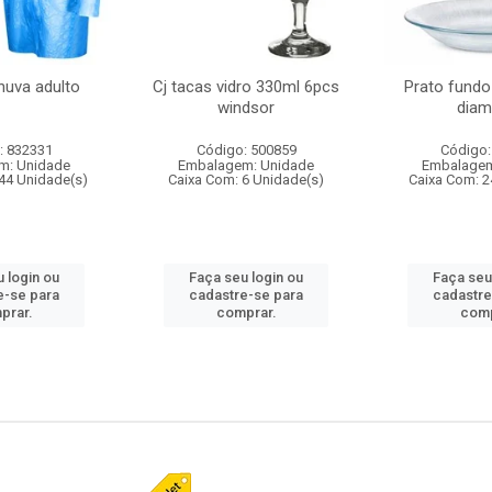
huva adulto
Cj tacas vidro 330ml 6pcs
Prato fundo
windsor
diam
: 832331
Código: 500859
Código:
m: Unidade
Embalagem: Unidade
Embalagem
44 Unidade(s)
Caixa Com: 6 Unidade(s)
Caixa Com: 2
 login ou
Faça seu login ou
Faça seu
e-se para
cadastre-se para
cadastre
prar.
comprar.
comp