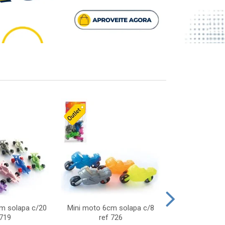
cm solapa c/20
Mini moto 6cm solapa c/8
Giro helice so
 719
ref 726
75