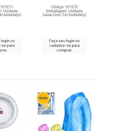
 571271
Código: 571272
Código:
: Unidade
Embalagem: Unidade
Embalagem
4 Unidade(s)
Caixa Com: 24 Unidade(s)
Caixa Com: 4
 login ou
Faça seu login ou
Faça seu 
-se para
cadastre-se para
cadastre
rar.
comprar.
comp