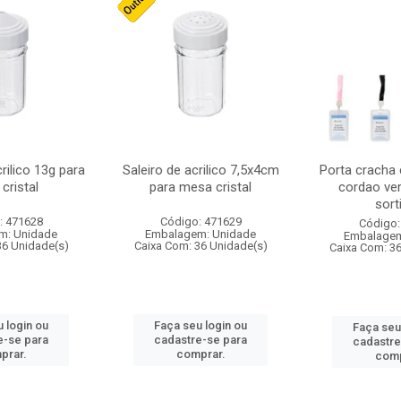
crilico 13g para
Saleiro de acrilico 7,5x4cm
Porta cracha
cristal
para mesa cristal
cordao ver
sort
: 471628
Código: 471629
Código:
m: Unidade
Embalagem: Unidade
Embalagem
36 Unidade(s)
Caixa Com: 36 Unidade(s)
Caixa Com: 3
 login ou
Faça seu login ou
Faça seu
e-se para
cadastre-se para
cadastre
prar.
comprar.
comp