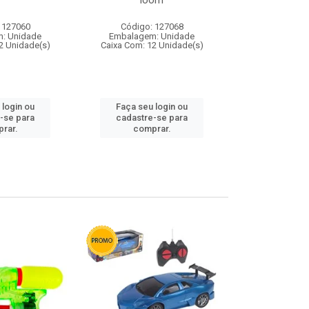
loom
 127060
Código: 127068
Código:
: Unidade
Embalagem: Unidade
Embalagem
2 Unidade(s)
Caixa Com: 12 Unidade(s)
Caixa Com: 1
 login ou
Faça seu login ou
Faça seu 
-se para
cadastre-se para
cadastre
rar.
comprar.
comp