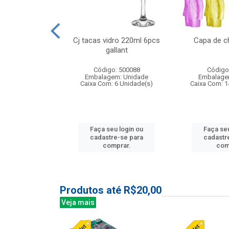
o raso 25,5cm
Cj tacas vidro 220ml 6pcs
Capa de c
e petala
gallant
: 503787
Código: 500088
Código
m: Unidade
Embalagem: Unidade
Embalage
24 Unidade(s)
Caixa Com: 6 Unidade(s)
Caixa Com: 1
u login ou
Faça seu login ou
Faça seu
e-se para
cadastre-se para
cadastr
prar.
comprar.
com
Produtos até R$20,00
Veja mais