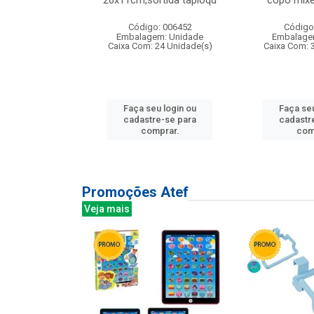
irios
26x11cm,sortida tapioqu
copo mixe
: 135177
Código: 006452
Código
m: Unidade
Embalagem: Unidade
Embalage
12 Unidade(s)
Caixa Com: 24 Unidade(s)
Caixa Com: 
u login ou
Faça seu login ou
Faça seu
e-se para
cadastre-se para
cadastr
prar.
comprar.
com
Promoções Atef
Veja mais