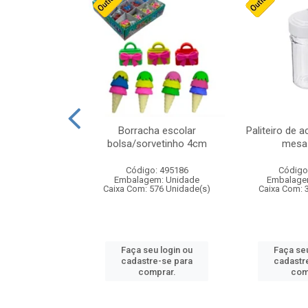
cores sortidas
Borracha escolar
Paliteiro de a
ref 130s
bolsa/sorvetinho 4cm
mesa 
: 826147
Código: 495186
Código
m: Unidade
Embalagem: Unidade
Embalage
160 Unidade(s)
Caixa Com: 576 Unidade(s)
Caixa Com: 
u login ou
Faça seu login ou
Faça seu
e-se para
cadastre-se para
cadastr
prar.
comprar.
com