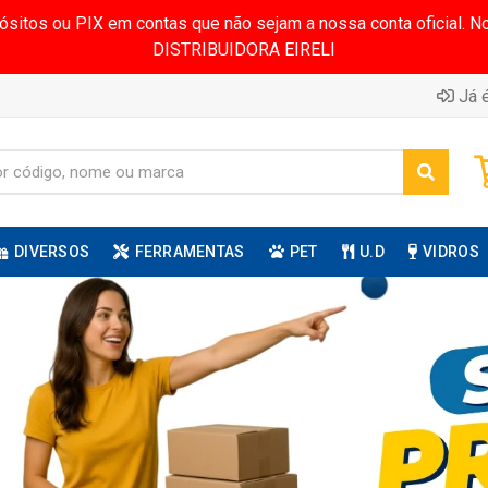
pósitos ou PIX em contas que não sejam a nossa conta oficial.
DISTRIBUIDORA EIRELI
Já é
DIVERSOS
FERRAMENTAS
PET
U.D
VIDROS