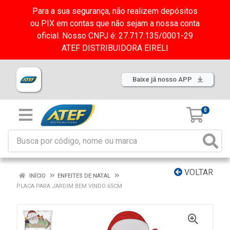
Para a sua segurança, não realizem depósitos
ou PIX em contas que não sejam a nossa conta
oficial. Nosso CNPJ é: 27.717.135/0001-29
ATEF DISTRIBUIDORA EIRELI
Baixe já nosso APP
0
VOLTAR
INÍCIO
ENFEITES DE NATAL
PLACA PARA JARDIM BEM VINDO 65CM