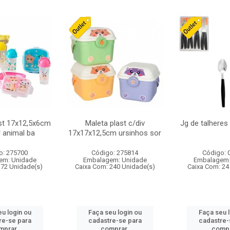
st 17x12,5x6cm
Maleta plast c/div
Jg de talheres
r animal ba
17x17x12,5cm ursinhos sor
o: 275700
Código: 275814
Código: 
em: Unidade
Embalagem: Unidade
Embalagem:
 72 Unidade(s)
Caixa Com: 240 Unidade(s)
Caixa Com: 24
u login ou
Faça seu login ou
Faça seu 
re-se para
cadastre-se para
cadastre-
mprar.
comprar.
compr