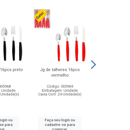
 16pcs preto
Jg de talheres 16pcs
Tapioqueira pl
vermelho
26x11cm,sortida
005968
Código: 005969
Código: 006
 Unidade
Embalagem: Unidade
Embalagem: U
 Unidade(s)
Caixa Com: 24 Unidade(s)
Caixa Com: 24 Un
login ou
Faça seu login ou
Faça seu log
se para
cadastre-se para
cadastre-se 
ar.
comprar.
comprar