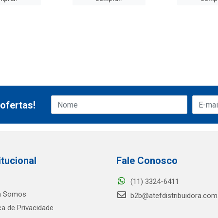
ofertas!
itucional
Fale Conosco
(11) 3324-6411
 Somos
b2b@atefdistribuidora.com
ica de Privacidade