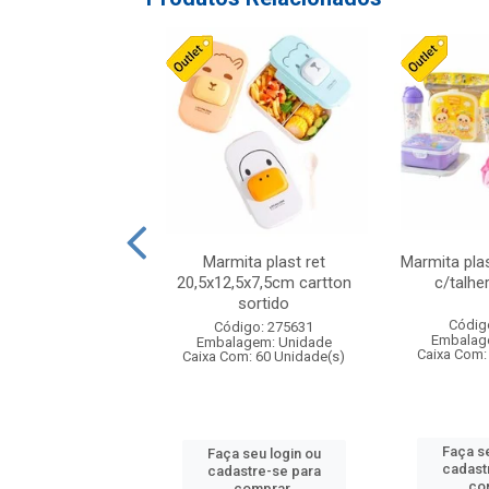
ueira plastico
Marmita plast ret
Marmita pla
,sortida tapioqu
20,5x12,5x7,5cm cartton
c/talhe
sortido
digo: 006452
Códig
Código: 275631
agem: Unidade
Embalag
Embalagem: Unidade
om: 24 Unidade(s)
Caixa Com:
Caixa Com: 60 Unidade(s)
 seu login ou
Faça se
Faça seu login ou
astre-se para
cadast
cadastre-se para
comprar.
co
comprar.