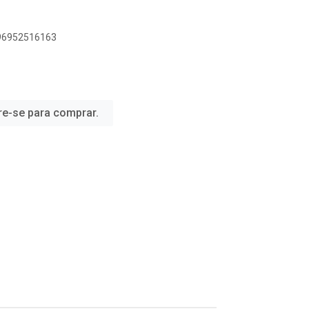
896952516163
re-se para comprar.