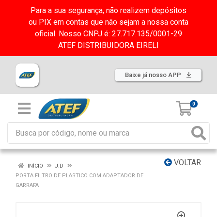
Para a sua segurança, não realizem depósitos
ou PIX em contas que não sejam a nossa conta
oficial. Nosso CNPJ é: 27.717.135/0001-29
ATEF DISTRIBUIDORA EIRELI
Baixe já nosso APP
0
VOLTAR
INÍCIO
U.D
PORTA FILTRO DE PLASTICO COM ADAPTADOR DE
GARRAFA