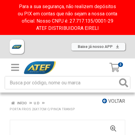
Para a sua segurança, não realizem depósitos
ou PIX em contas que não sejam a nossa conta
oficial. Nosso CNPJ é: 27.717.135/0001-29
ATEF DISTRIBUIDORA EIRELI
Baixe já nosso APP
0
VOLTAR
INÍCIO
U.D
PORTA FRIOS 26X17CM C/PINCA TRANSP