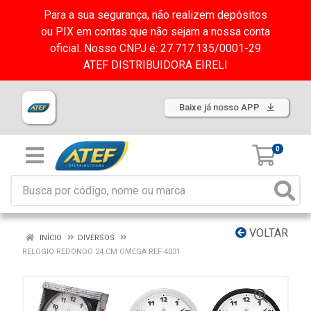
Para a sua segurança, não realizem depósitos
ou PIX em contas que não sejam a nossa conta
oficial. Nosso CNPJ é: 27.717.135/0001-29
ATEF DISTRIBUIDORA EIRELI
Baixe já nosso APP
0
VOLTAR
INÍCIO
DIVERSOS
RELOGIO REDONDO 24 CM OMEGA REF 4031