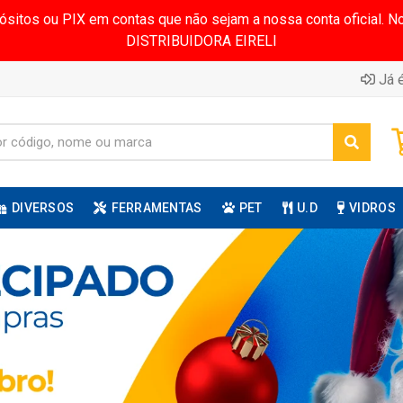
pósitos ou PIX em contas que não sejam a nossa conta oficial.
DISTRIBUIDORA EIRELI
Já é
DIVERSOS
FERRAMENTAS
PET
U.D
VIDROS