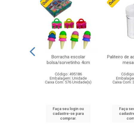
stico n.4 12cm
Borracha escolar
Paliteiro de a
bolsa/sorvetinho 4cm
mesa 
: 940550
Código: 495186
Código
m: Unidade
Embalagem: Unidade
Embalage
24 Unidade(s)
Caixa Com: 576 Unidade(s)
Caixa Com: 
u login ou
Faça seu login ou
Faça seu
e-se para
cadastre-se para
cadastr
prar.
comprar.
com