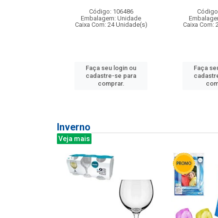
: 275814
Código: 106486
Código
m: Unidade
Embalagem: Unidade
Embalage
240 Unidade(s)
Caixa Com: 24 Unidade(s)
Caixa Com: 
u login ou
Faça seu login ou
Faça seu
e-se para
cadastre-se para
cadastr
prar.
comprar.
com
Inverno
Veja mais