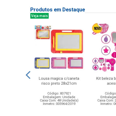
Produtos em Destaque
Veja mais
 aa c/60 unid
Lousa magica c/caneta
Kit beleza 
ref r6p4s
risco preto 28x21cm
aces
: 521135
Código: 837921
Código
m: Unidade
Embalagem: Unidade
Embalage
20 Unidade(s)
Caixa Com: 48 Unidade(s)
Caixa Com: 
Inmetro: 005964/2019
Inmetro: 