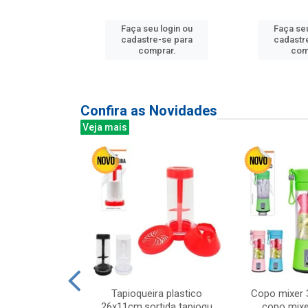
u login ou
Faça seu login ou
Faça seu
e-se para
cadastre-se para
cadastr
prar.
comprar.
com
Confira as Novidades
Veja mais
mesa cer 18cm
Tapioqueira plastico
Copo mixer 
irios
26x11cm,sortida tapioqu
copo mixe