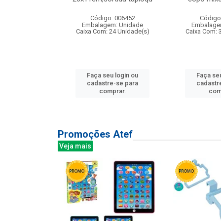
: 135177
Código: 006452
Código
m: Unidade
Embalagem: Unidade
Embalage
12 Unidade(s)
Caixa Com: 24 Unidade(s)
Caixa Com: 
u login ou
Faça seu login ou
Faça seu
e-se para
cadastre-se para
cadastr
prar.
comprar.
com
Promoções Atef
Veja mais