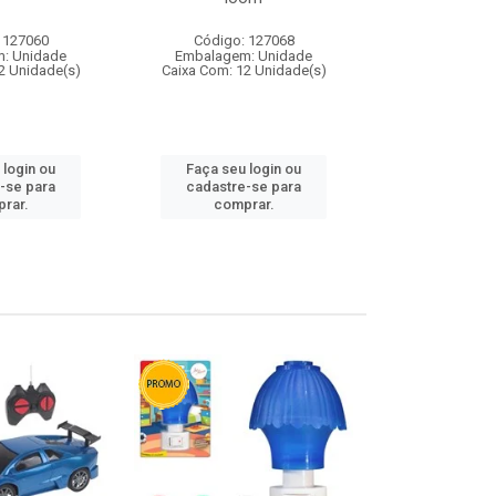
 127060
Código: 127068
Código:
: Unidade
Embalagem: Unidade
Embalagem
2 Unidade(s)
Caixa Com: 12 Unidade(s)
Caixa Com: 1
 login ou
Faça seu login ou
Faça seu 
-se para
cadastre-se para
cadastre
rar.
comprar.
comp