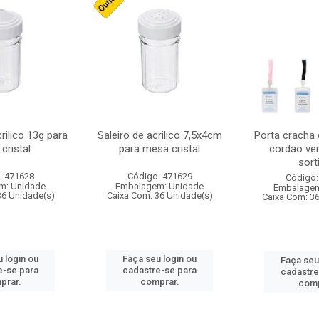
crilico 13g para
Saleiro de acrilico 7,5x4cm
Porta cracha
cristal
para mesa cristal
cordao ver
sort
: 471628
Código: 471629
Código:
m: Unidade
Embalagem: Unidade
Embalagem
36 Unidade(s)
Caixa Com: 36 Unidade(s)
Caixa Com: 3
 login ou
Faça seu login ou
Faça seu
e-se para
cadastre-se para
cadastre
prar.
comprar.
comp