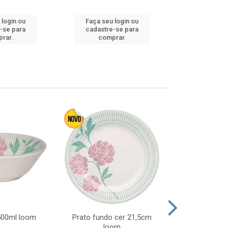
 login ou
Faça seu login ou
Faça seu 
-se para
cadastre-se para
cadastre
rar.
comprar.
comp
 500ml loom
Prato fundo cer 21,5cm
Prato raso c
loom