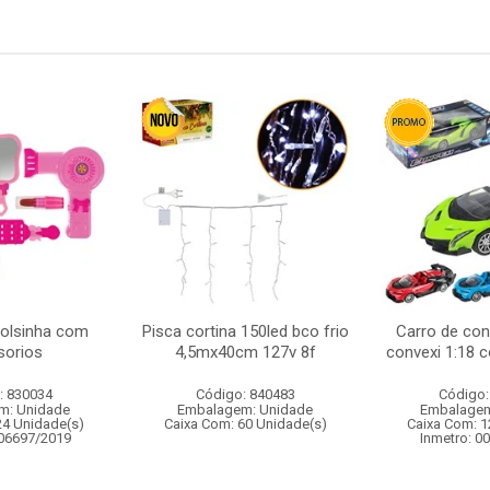
bolsinha com
Pisca cortina 150led bco frio
Carro de con
sorios
4,5mx40cm 127v 8f
convexi 1:18 
: 830034
Código: 840483
Código:
m: Unidade
Embalagem: Unidade
Embalagem
24 Unidade(s)
Caixa Com: 60 Unidade(s)
Caixa Com: 1
006697/2019
Inmetro: 0