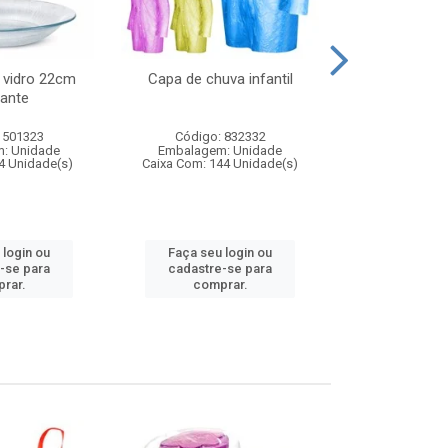
 vidro 22cm
Capa de chuva infantil
Jg prato fun
ante
diam
 501323
Código: 832332
Código:
: Unidade
Embalagem: Unidade
Embalagem
4 Unidade(s)
Caixa Com: 144 Unidade(s)
Caixa Com: 6
 login ou
Faça seu login ou
Faça seu 
-se para
cadastre-se para
cadastre
rar.
comprar.
comp