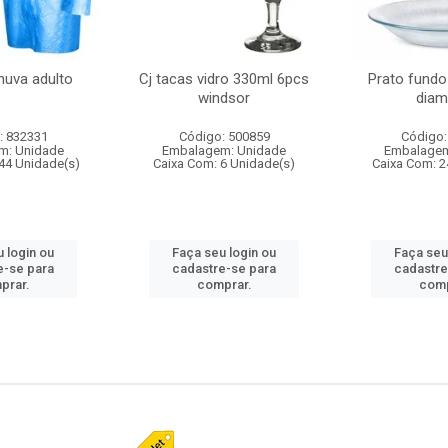
huva adulto
Cj tacas vidro 330ml 6pcs
Prato fundo
windsor
diam
: 832331
Código: 500859
Código:
m: Unidade
Embalagem: Unidade
Embalagem
44 Unidade(s)
Caixa Com: 6 Unidade(s)
Caixa Com: 2
 login ou
Faça seu login ou
Faça seu
e-se para
cadastre-se para
cadastre
prar.
comprar.
comp