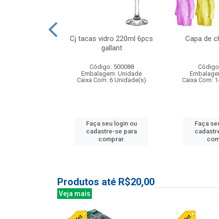
o raso 25,5cm
Cj tacas vidro 220ml 6pcs
Capa de c
e petala
gallant
: 503787
Código: 500088
Código
m: Unidade
Embalagem: Unidade
Embalage
24 Unidade(s)
Caixa Com: 6 Unidade(s)
Caixa Com: 1
u login ou
Faça seu login ou
Faça seu
e-se para
cadastre-se para
cadastr
prar.
comprar.
com
Produtos até R$20,00
Veja mais