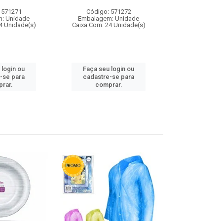
 571271
Código: 571272
Código:
: Unidade
Embalagem: Unidade
Embalagem
4 Unidade(s)
Caixa Com: 24 Unidade(s)
Caixa Com: 4
 login ou
Faça seu login ou
Faça seu 
-se para
cadastre-se para
cadastre
rar.
comprar.
comp