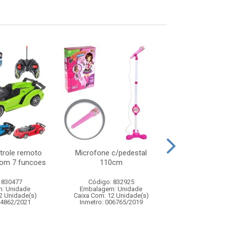
trole remoto
Microfone c/pedestal
Tablet intera
com 7 funcoes
110cm
24x1
 830477
Código: 832925
Código:
: Unidade
Embalagem: Unidade
Embalagem
2 Unidade(s)
Caixa Com: 12 Unidade(s)
Caixa Com: 3
04862/2021
Inmetro: 006765/2019
Inmetro: 0