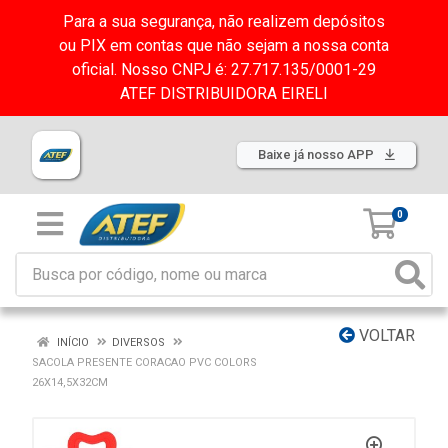
Para a sua segurança, não realizem depósitos
ou PIX em contas que não sejam a nossa conta
oficial. Nosso CNPJ é: 27.717.135/0001-29
ATEF DISTRIBUIDORA EIRELI
Baixe já nosso APP
0
VOLTAR
INÍCIO
DIVERSOS
SACOLA PRESENTE CORACAO PVC COLORS
26X14,5X32CM