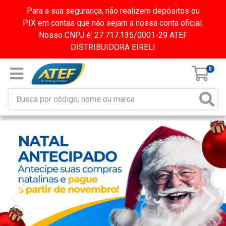
Para a sua segurança, não realizem depósitos ou
PIX em contas que não sejam a nossa conta oficial.
Nosso CNPJ é: 27.717.135/0001-29 ATEF
DISTRIBUIDORA EIRELI
0