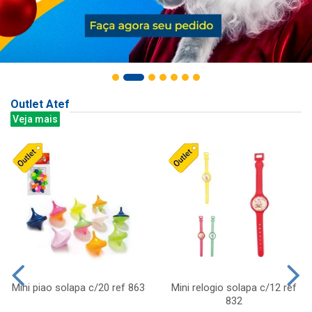
Outlet Atef
Veja mais
Mini piao solapa c/20 ref 863
Mini relogio solapa c/12 ref
832