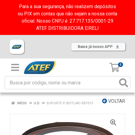
Para a sua segurança, não realizem depósitos
ou PIX em contas que não sejam a nossa conta
oficial. Nosso CNPJ é: 27.717.135/0001-29
ATEF DISTRIBUIDORA EIRELI
Baixe já nosso APP
0
VOLTAR
INÍCIO
U.D
SUPORTE P/BOTIJAO REF013