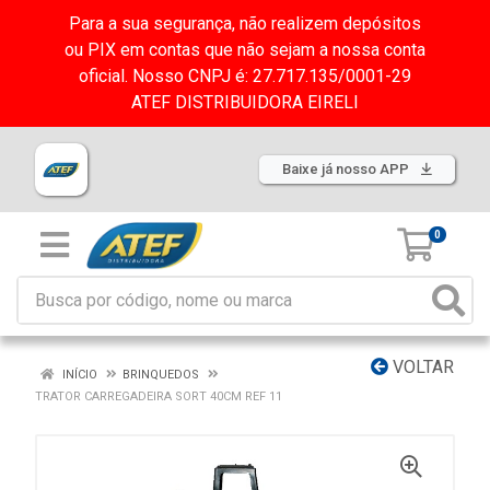
Para a sua segurança, não realizem depósitos
ou PIX em contas que não sejam a nossa conta
oficial. Nosso CNPJ é: 27.717.135/0001-29
ATEF DISTRIBUIDORA EIRELI
Baixe já nosso APP
0
VOLTAR
INÍCIO
BRINQUEDOS
TRATOR CARREGADEIRA SORT 40CM REF 11