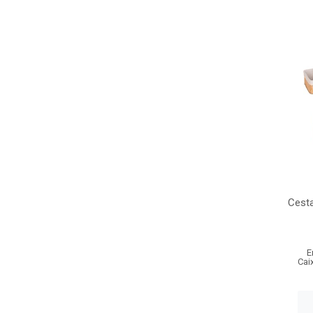
Cesta
E
Cai