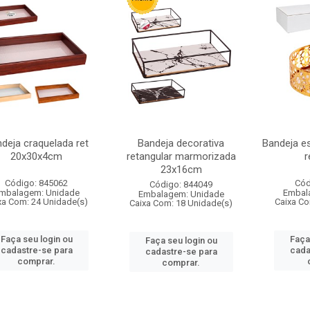
deja craquelada ret
Bandeja decorativa
Bandeja e
20x30x4cm
retangular marmorizada
r
23x16cm
Código: 845062
Cód
Código: 844049
mbalagem: Unidade
Embal
Embalagem: Unidade
xa Com: 24 Unidade(s)
Caixa Co
Caixa Com: 18 Unidade(s)
Faça seu login ou
Faça
Faça seu login ou
cadastre-se para
cada
cadastre-se para
comprar.
comprar.