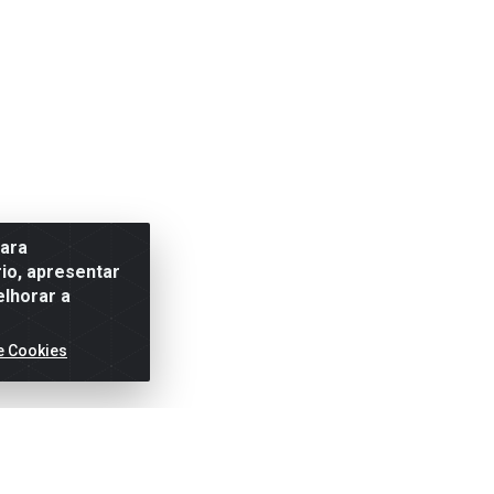
para
io, apresentar
elhorar a
e Cookies