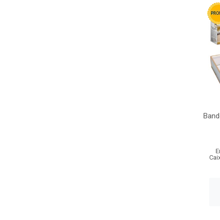
Band
E
Cai