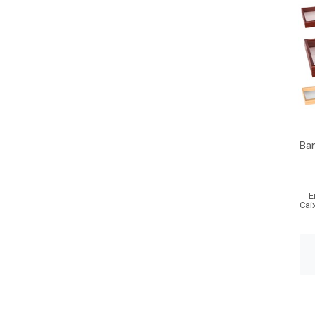
Ban
E
Cai