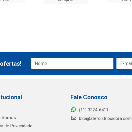
ofertas!
itucional
Fale Conosco
(11) 3324-6411
 Somos
b2b@atefdistribuidora.com
ica de Privacidade