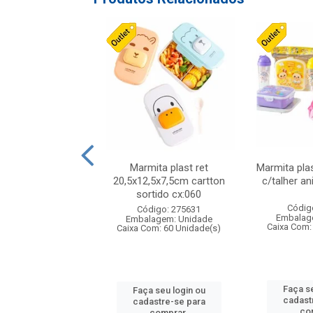
ueira plastico
Marmita plast ret
Marmita pla
,sortida tapioqu
20,5x12,5x7,5cm cartton
c/talher an
cx:024
sortido cx:060
Códig
digo: 006452
Código: 275631
Embalag
agem: Unidade
Embalagem: Unidade
Caixa Com:
om: 24 Unidade(s)
Caixa Com: 60 Unidade(s)
Faça se
 seu login ou
Faça seu login ou
cadast
astre-se para
cadastre-se para
co
comprar.
comprar.