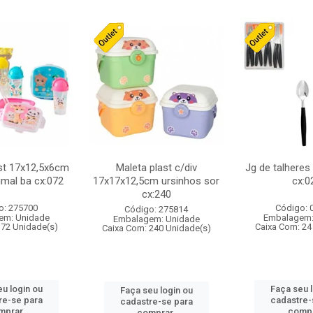
st 17x12,5x6cm
Maleta plast c/div
Jg de talheres
imal ba cx:072
17x17x12,5cm ursinhos sor
cx:0
cx:240
o: 275700
Código: 
Código: 275814
em: Unidade
Embalagem:
Embalagem: Unidade
 72 Unidade(s)
Caixa Com: 24
Caixa Com: 240 Unidade(s)
u login ou
Faça seu 
Faça seu login ou
re-se para
cadastre-
cadastre-se para
mprar.
compr
comprar.