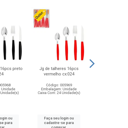
 16pcs preto
Jg de talheres 16pcs
Tapioqueira pl
24
vermelho cx:024
26x11cm,sortida
cx:024
005968
Código: 005969
Código: 006
 Unidade
Embalagem: Unidade
Embalagem: U
 Unidade(s)
Caixa Com: 24 Unidade(s)
Caixa Com: 24 Un
login ou
Faça seu login ou
Faça seu log
se para
cadastre-se para
cadastre-se 
ar.
comprar.
comprar