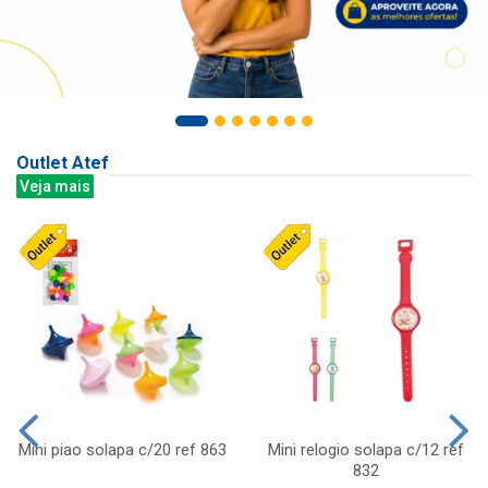
Outlet Atef
Veja mais
Mini piao solapa c/20 ref 863
Mini relogio solapa c/12 ref
832