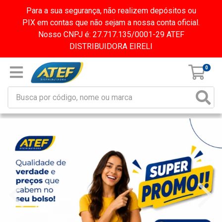
Para a sua segurança, não realizem depósitos ou
PIX em contas que não sejam a nossa conta oficial.
Nosso CNPJ é: 27.717.135/0001-29 ATEF
DISTRIBUIDORA EIRELI
0