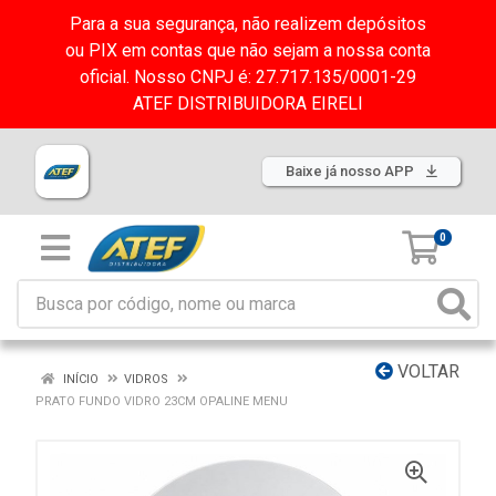
Para a sua segurança, não realizem depósitos
ou PIX em contas que não sejam a nossa conta
oficial. Nosso CNPJ é: 27.717.135/0001-29
ATEF DISTRIBUIDORA EIRELI
Baixe já nosso APP
0
VOLTAR
INÍCIO
VIDROS
PRATO FUNDO VIDRO 23CM OPALINE MENU