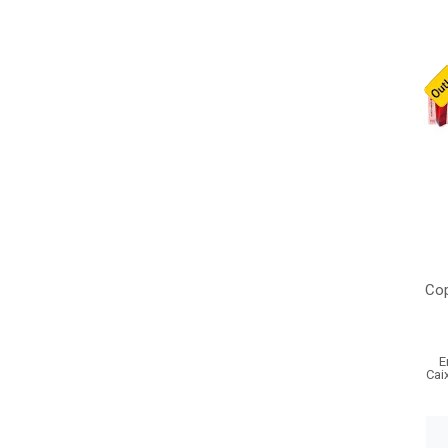
Cop
E
Cai