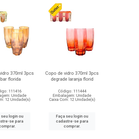
vidro 370ml 3pcs
Copo de vidro 370ml 3pcs
ar florida
degrade laranja florid
igo: 111416
Código: 111444
agem: Unidade
Embalagem: Unidade
m: 12 Unidade(s)
Caixa Com: 12 Unidade(s)
 seu login ou
Faça seu login ou
stre-se para
cadastre-se para
comprar.
comprar.