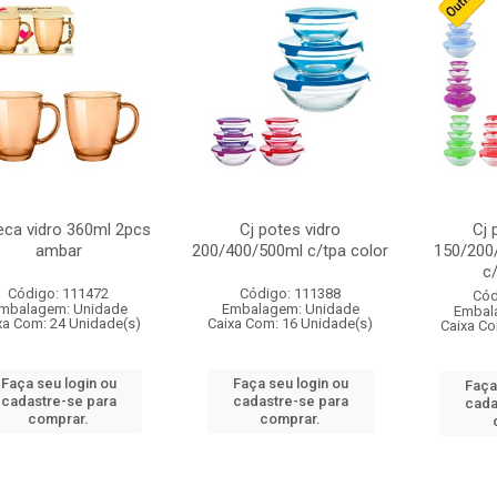
ca vidro 360ml 2pcs
Cj potes vidro
Cj 
ambar
200/400/500ml c/tpa color
150/200
c/
Código: 111472
Código: 111388
Cód
mbalagem: Unidade
Embalagem: Unidade
Embal
xa Com: 24 Unidade(s)
Caixa Com: 16 Unidade(s)
Caixa Co
Faça seu login ou
Faça seu login ou
Faça
cadastre-se para
cadastre-se para
cada
comprar.
comprar.