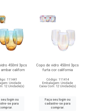
vidro 450ml 3pcs
Copo de vidro 450ml 3pcs
 ambar californ
furta cor california
igo: 111441
Código: 111414
agem: Unidade
Embalagem: Unidade
m: 12 Unidade(s)
Caixa Com: 12 Unidade(s)
 seu login ou
Faça seu login ou
stre-se para
cadastre-se para
comprar.
comprar.