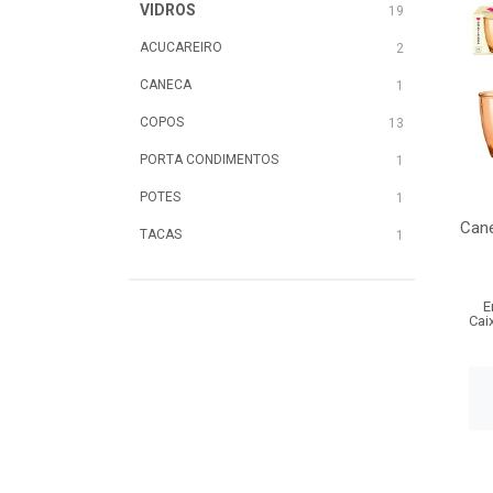
VIDROS
19
ACUCAREIRO
2
CANECA
1
COPOS
13
PORTA CONDIMENTOS
1
POTES
1
Cane
TACAS
1
E
Cai