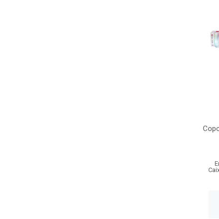
Copo
E
Cai