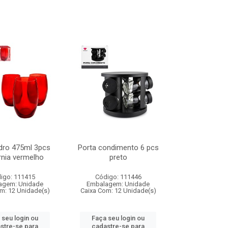
dro 475ml 3pcs
Porta condimento 6 pcs
rnia vermelho
preto
igo: 111415
Código: 111446
agem: Unidade
Embalagem: Unidade
m: 12 Unidade(s)
Caixa Com: 12 Unidade(s)
 seu login ou
Faça seu login ou
stre-se para
cadastre-se para