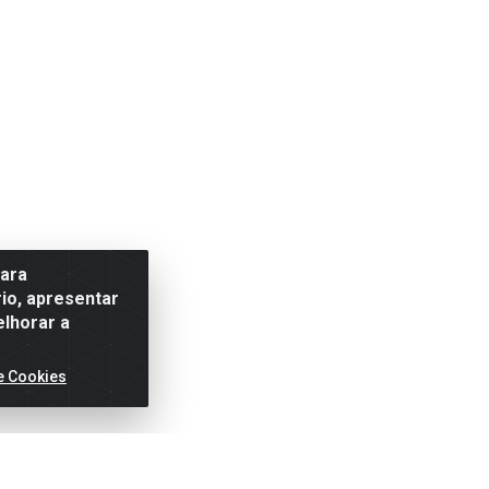
para
io, apresentar
elhorar a
e Cookies