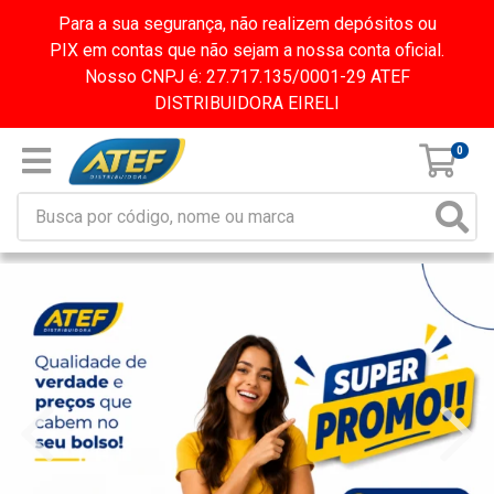
Para a sua segurança, não realizem depósitos ou
PIX em contas que não sejam a nossa conta oficial.
Nosso CNPJ é: 27.717.135/0001-29 ATEF
DISTRIBUIDORA EIRELI
0