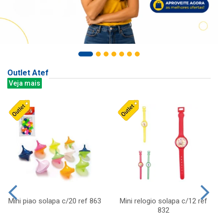
Outlet Atef
Veja mais
Mini piao solapa c/20 ref 863
Mini relogio solapa c/12 ref
832