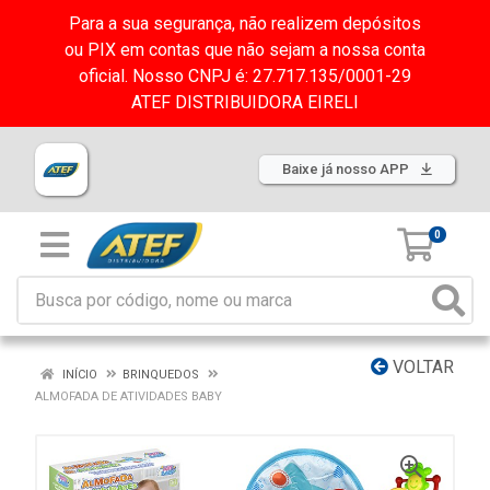
Para a sua segurança, não realizem depósitos
ou PIX em contas que não sejam a nossa conta
oficial. Nosso CNPJ é: 27.717.135/0001-29
ATEF DISTRIBUIDORA EIRELI
Baixe já nosso APP
0
VOLTAR
INÍCIO
BRINQUEDOS
ALMOFADA DE ATIVIDADES BABY