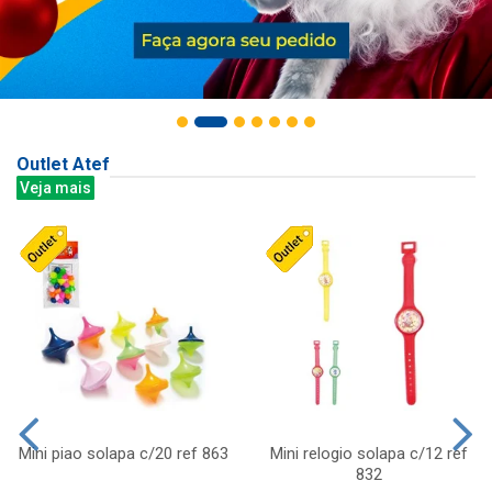
Outlet Atef
Veja mais
Mini piao solapa c/20 ref 863
Mini relogio solapa c/12 ref
832