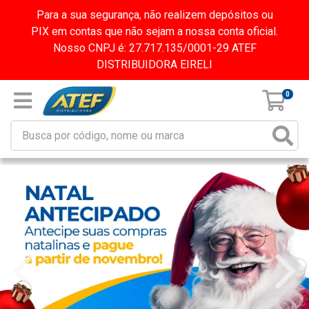
Para a sua segurança, não realizem depósitos ou
PIX em contas que não sejam a nossa conta oficial.
Nosso CNPJ é: 27.717.135/0001-29 ATEF
DISTRIBUIDORA EIRELI
0