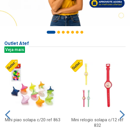
Outlet Atef
Veja mais
Mini piao solapa c/20 ref 863
Mini relogio solapa c/12 ref
832