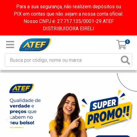
Para a sua segurança, não realizem depósitos ou
PIX em contas que não sejam a nossa conta oficial.
Nosso CNPJ é: 27.717.135/0001-29 ATEF
DISTRIBUIDORA EIRELI
0