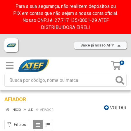
Para a sua segurança, não realizem depósitos ou
PIX em contas que não sejam a nossa conta oficial.
Nosso CNPJ é: 27.717.135/0001-29 ATEF
DISTRIBUIDORA EIRELI
Baixe já nosso APP
0
AFIADOR
VOLTAR
INÍCIO
U.D
AFIADOR
Filtros