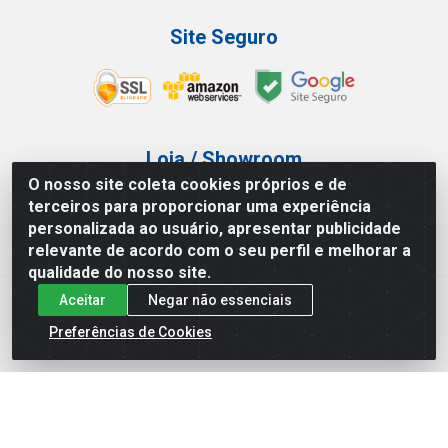
Site Seguro
Loja / Showroom
O nosso site coleta cookies próprios e de
Tel.: (11) 3227-0546
terceiros para proporcionar uma experiência
Av Vautier, 587/597 - Pari - São Paulo/SP
personalizada ao usuário, apresentar publicidade
relevante de acordo com o seu perfil e melhorar a
qualidade do nosso site.
Aceitar
Negar não essenciais
Atef Distribuidora LTDA - Av. Vautier, 585/597 - Pari - São
Paulo/SP - CEP 03.032-000 - CNPJ 27.717.135/0001-29
Preferências de Cookies