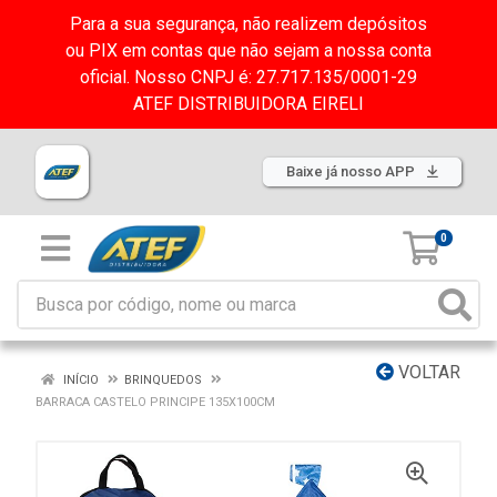
Para a sua segurança, não realizem depósitos
ou PIX em contas que não sejam a nossa conta
oficial. Nosso CNPJ é: 27.717.135/0001-29
ATEF DISTRIBUIDORA EIRELI
Baixe já nosso APP
0
VOLTAR
INÍCIO
BRINQUEDOS
BARRACA CASTELO PRINCIPE 135X100CM