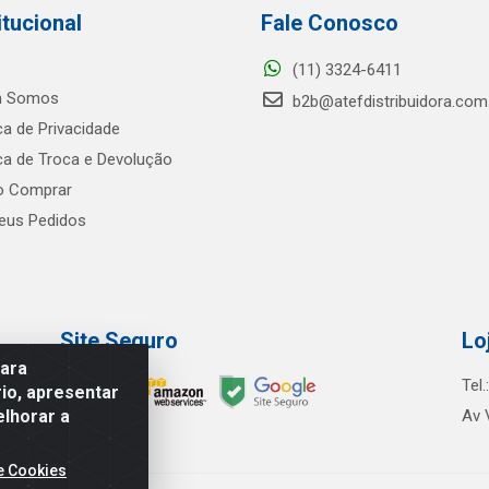
itucional
Fale Conosco
(11) 3324-6411
 Somos
b2b@atefdistribuidora.com
ica de Privacidade
ica de Troca e Devolução
 Comprar
us Pedidos
Site Seguro
Lo
para
Tel
io, apresentar
elhorar a
Av 
e Cookies