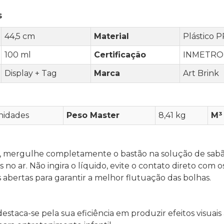
s
44,5 cm
Material
Plástico P
100 ml
Certificação
INMETRO 
Display + Tag
Marca
Art Brink
nidades
Peso Master
8,41 kg
M³
es, mergulhe completamente o bastão na solução de sabã
o ar. Não ingira o líquido, evite o contato direto com os
abertas para garantir a melhor flutuação das bolhas.
estaca-se pela sua eficiência em produzir efeitos visuai