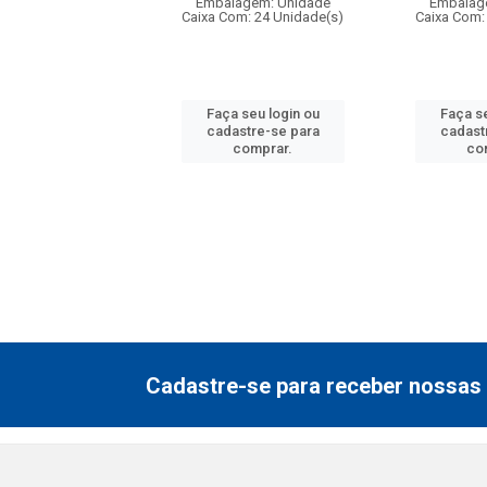
agem: Unidade
Embalagem: Unidade
Embalag
om: 24 Unidade(s)
Caixa Com: 24 Unidade(s)
Caixa Com:
 seu login ou
Faça seu login ou
Faça se
astre-se para
cadastre-se para
cadast
comprar.
comprar.
co
Cadastre-se para receber nossas 