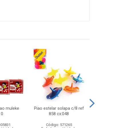
lao muleke
Piao estelar solapa c/8 ref
Carrinho f1 5c
10
858 cx:048
c/20 ref 719 
305831
Código: 571265
Código: 571