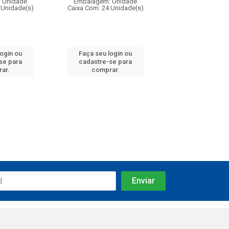
 Unidade
Embalagem: Unidade
Embalagem: U
 Unidade(s)
Caixa Com: 24 Unidade(s)
Caixa Com: 24 Un
login ou
Faça seu login ou
Faça seu log
se para
cadastre-se para
cadastre-se 
ar.
comprar.
comprar