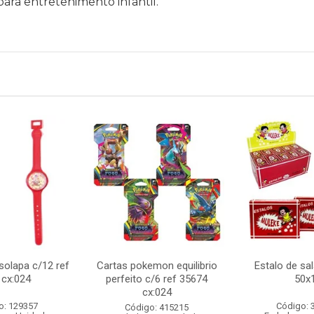
ara entretenimento infantil.
 solapa c/12 ref
Cartas pokemon equilibrio
Estalo de sa
 cx:024
perfeito c/6 ref 35674
50x
cx:024
o: 129357
Código: 
Código: 415215