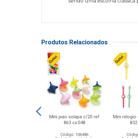
sendo uma escolha clássica p
Produtos Relacionados
o f1 5cm solapa
Mini piao solapa c/20 ref
Mini relogio
ref 719 cx:048
863 cx:048
832
digo: 571271
Código: 106486
Códig