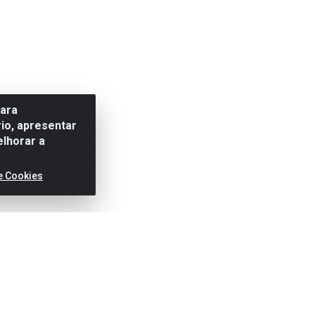
para
io, apresentar
elhorar a
e Cookies