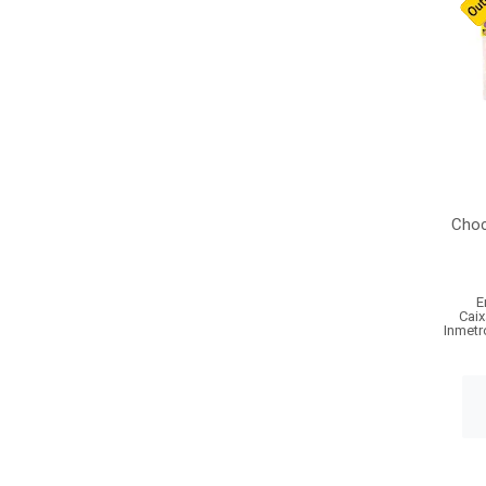
Choc
E
Caix
Inmetr